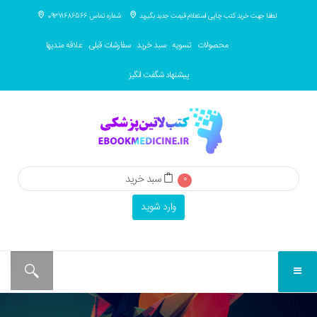
لطفا جهت خرید کتب چاپی استعلام قیمت جدید بگیرید
شماره تماس 09371686566
دانلود رایگان
محصولات
تسویه
سبد خرید
سفارشات قبلی
علاقه مندیها
پیشنهاد شگفت انگیز
سبد خرید
0
وارد شوید