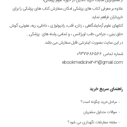
از معتبرترین سایت خرید آنلاین در حوزه علوم پزشکی،
علاوه بر معرفی کتاب های پزشکی امکان سفارش کتاب های پزشکی را برای
خریداران فراهم نماید.
کتابهای علوم آزمایشگاهی ، زنان، قلب، رادیولوژی ، داخلی، ریه، عفونی، گوش
حلق بینی ، جراحی ،طب اورژانس ، و تمامی رشته های پزشکی...
در این سایت بصورت اینترنتی قابل سفارش می باشد.
شماره تماس: 09371686566
ebookmedicine2021@gmail.com
راهنمای سریع خرید
مراحل خرید چگونه است؟
سوالات متداول مشتریان
سابقه سفارشات نگهداری می شود؟