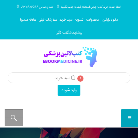
لطفا جهت خرید کتب چاپی استعلام قیمت جدید بگیرید
شماره تماس 09371686566
دانلود رایگان
محصولات
تسویه
سبد خرید
سفارشات قبلی
علاقه مندیها
پیشنهاد شگفت انگیز
سبد خرید
0
وارد شوید