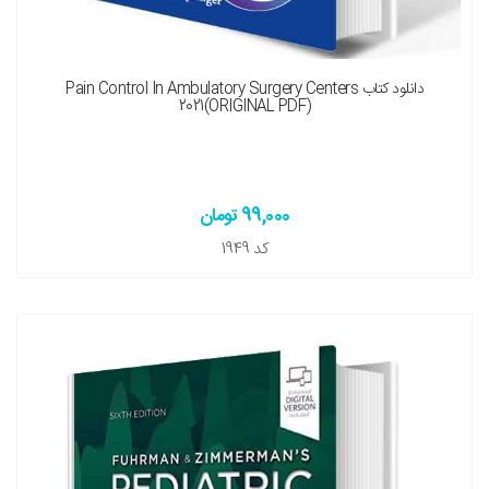
نسخه چاپی را هم میخواهم ( + 550,000 تومان )
دانلود کتاب Pain Control In Ambulatory Surgery Centers
2021(ORIGINAL PDF)
99,000 تومان
کد
1949