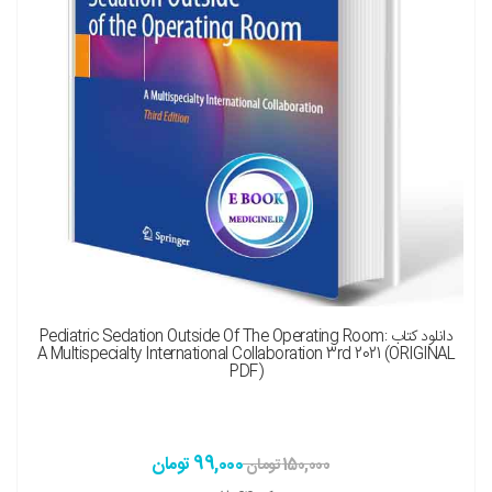
نسخه چاپی را هم میخواهم ( + 650,000 تومان )
دانلود کتاب Pediatric Sedation Outside Of The Operating Room:
A Multispecialty International Collaboration 3rd 2021 (ORIGINAL
PDF)
99,000 تومان
150,000 تومان