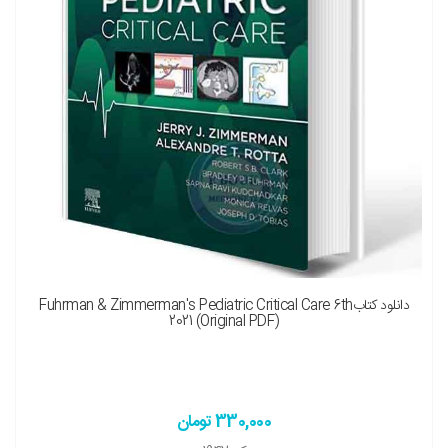
نسخه چاپی را هم میخواهم ( + 1,350,000 تومان )
دانلود کتابFuhrman & Zimmerman's Pediatric Critical Care 6th
2021 (Original PDF)
330,000 تومان