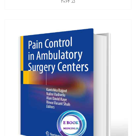
کد
2064