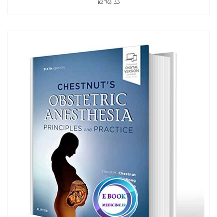
کد
1595