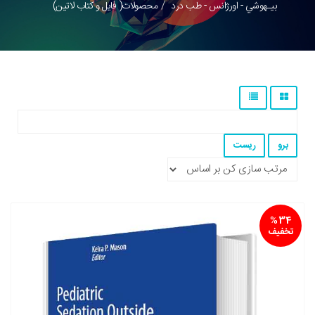
بيـهوشي - اورژانس - طب درد
محصولات( فایل و کتاب لاتین)
34 %
تخفیف