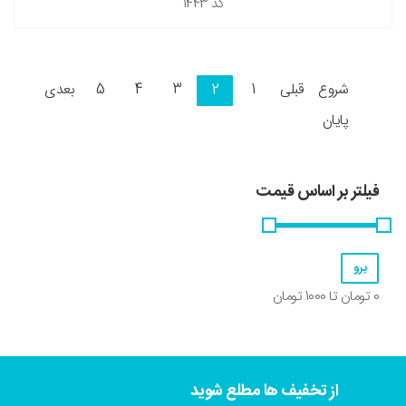
کد
1443
شروع
قبلی
1
2
3
4
5
بعدی
پایان
فیلتر بر اساس قیمت
0
تومان تا
1000
تومان
از تخفیف ها مطلع شوید