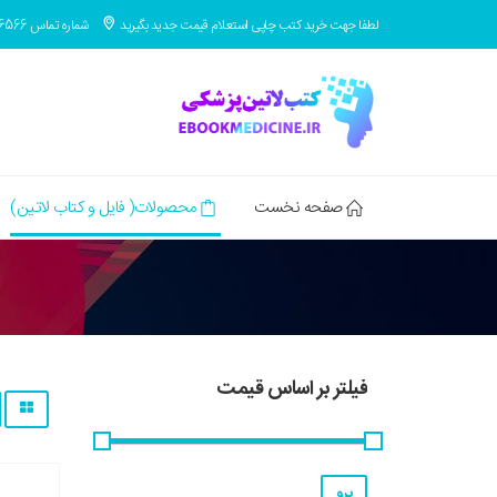
لطفا جهت خرید کتب چاپی استعلام قیمت جدید بگیرید
شماره تماس 09371686566
صفحه نخست
محصولات( فایل و کتاب لاتین)
فیلتر بر اساس قیمت