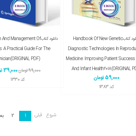
خه چاپی را هم میخواهم ( + 370,000 تومان )
نسخه چاپی را هم میخواهم ( + 440,000 تومان )
دانلود کتابHandbook Of New Genetic
دانلود کتابnd Management Of
s: A Practical Guide For The
Diagnostic Technologies In Reprodu
inician(ORIGINAL PDF)
Medicine: Improving Patient Success
And Infant Health2018(ORIGINAL P
39,000 تومان
99,000 تومان
59,000 تومان
کد
1330
کد
1383
شروع
قبلی
1
2
بع