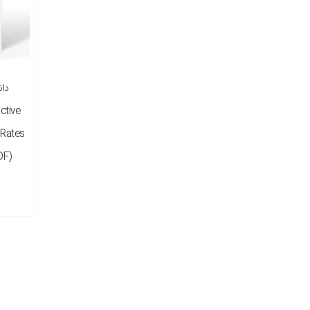
نس
ctive
 Rates
DF)