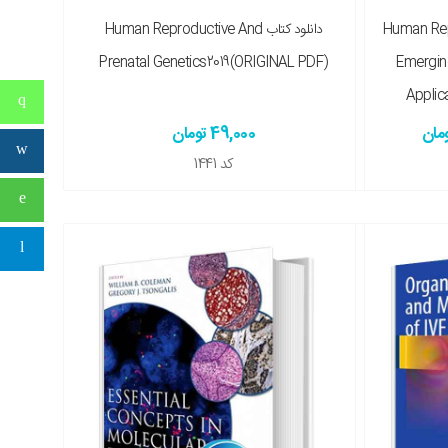
Human Reprod:
دانلود کتاب Human Reproductive And
Prenatal Genetics2019(ORIGINAL PDF)
Emerging
Applic
49,000 تومان
کد
1441