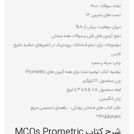
تعداد سوالات: ۳۰۰۰
تست های تمرینی: ۱۴
میزان موفقیت: بیش از ۸۰%
منبع: آزمون های قبلی و سوالات همه مبحثی
موضوعات: برای تمام امتحانات پرومتریک در کشورهای حاشیه خلیج
فارس
چاپ: سیاه و سفید
توصیه: کتاب توصیه شده برای همه آزمون های Prometric
وزن محصول: ۴ کیلوگرم
ابعاد محصول: ۸.۵ x 3 x 11.5 اینچ
زبان انگلیسی
ناشر: کتاب های امتحان پزشکی – راهنمای دسترسی سریع
Publishers™
شرح کتاب MCQs Prometric