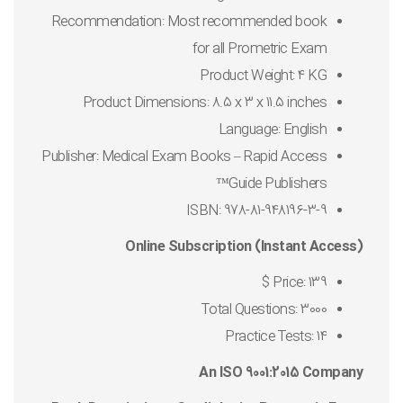
Recommendation: Most recommended book
for all Prometric Exam
Product Weight: 4 KG
Product Dimensions: 8.5 x 3 x 11.5 inches
Language: English
Publisher: Medical Exam Books – Rapid Access
Guide Publishers™
ISBN: 978-81-948196-3-9
Online Subscription (Instant Access)
Price: 139 $
Total Questions: 3000
Practice Tests: 14
An ISO 9001:2015 Company