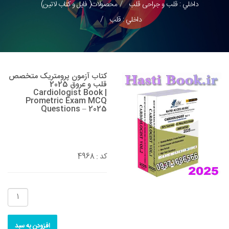
داخلي : قلب و جراحی قلب
محصولات( فایل و کتاب لاتین)
داخلي : قلب
کتاب آزمون پرومتریک متخصص
قلب و عروق 2025
Cardiologist Book |
Prometric Exam MCQ
Questions – 2025
4968
کد :
افزودن به سبد