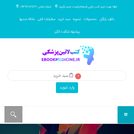
لطفا جهت خرید کتب چاپی استعلام قیمت جدید بگیرید
شماره تماس 09371686566
دانلود رایگان
محصولات
تسویه
سبد خرید
سفارشات قبلی
علاقه مندیها
پیشنهاد شگفت انگیز
سبد خرید
0
وارد شوید