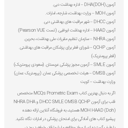
آزمون DHA(DOH) – اداره بهداشت دبی.
آزمون MOH – وزارت بهداشت، شارجه، امارات.
آزمون DHCC – شهر مراقبت های بهداشتی دبی.
آزمون HAAD – اداره بهداشت ابوظبی. (تست Pearson VUE)
آزمون NHRA – سازمان تنظیم مقررات ملی بهداشت، بحرین.
آزمون QCHP – شورای قطر برای پزشکان مراقبت های بهداشتی.
(قطر پرومتریک)
آزمون SMLE – آزمون مجوز پزشکی عربستان. (سعودی پرومتریک)
آزمون OMSB – هیئت تخصصی پزشکی عمان. (پرومتریک عمان)
وزارت بهداشت – کویت
اگر به دنبال بهترین کتاب MCQs Prometric Exam متخصص
قلب برای آزمون DHCC SMLE OMSB QCHP و NHRA DHA
MOH HAAD (Doh) هستید، به فروشگاه آنلاین ارائه دهنده
پیشرو کتاب های آمادگی برای امتحان پزشکی در امارات نگاه نکنید.
با طیف گسترده ای از مواد مطالعه ما، شما قادر خواهید بود در