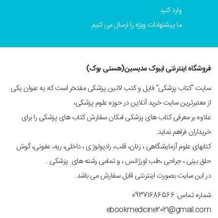
وارد کنید
ما پیشنهادات ویژه را ارسال می کنیم
فروشگاه اینترنتی ایبوک مدیسین(هستی بوک)
سایت "کتاب پزشکی" فایل و کتب لاتین پزشکی مفتخر است که: به عنوان یکی
از معتبرترین سایت خرید آنلاین در حوزه علوم پزشکی،
علاوه بر معرفی کتاب های پزشکی امکان سفارش کتاب های پزشکی را برای
خریداران فراهم نماید.
کتابهای علوم آزمایشگاهی ، زنان، قلب، رادیولوژی ، داخلی، ریه، عفونی، گوش
حلق بینی ، جراحی ،طب اورژانس ، و تمامی رشته های پزشکی...
در این سایت بصورت اینترنتی قابل سفارش می باشد.
شماره تماس: 09371686566
ebookmedicine2021@gmail.com