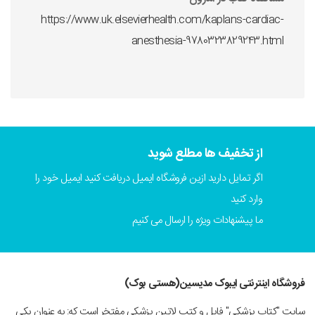
https://www.uk.elsevierhealth.com/kaplans-cardiac-
anesthesia-9780323829243.html
از تخفیف ها مطلع شوید
اگر تمایل دارید ازین فروشگاه ایمیل دریافت کنید ایمیل خود را
وارد کنید
ما پیشنهادات ویژه را ارسال می کنیم
فروشگاه اینترنتی ایبوک مدیسین(هستی بوک)
سایت "کتاب پزشکی" فایل و کتب لاتین پزشکی مفتخر است که: به عنوان یکی