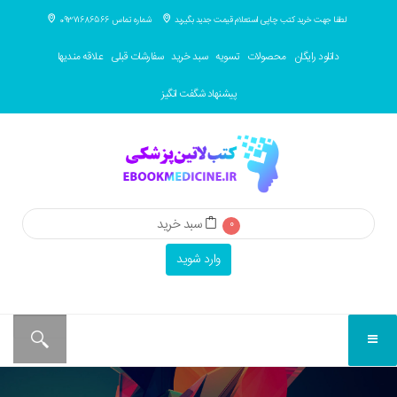
لطفا جهت خرید کتب چاپی استعلام قیمت جدید بگیرید
شماره تماس 09371686566
دانلود رایگان
محصولات
تسویه
سبد خرید
سفارشات قبلی
علاقه مندیها
پیشنهاد شگفت انگیز
سبد خرید
0
وارد شوید