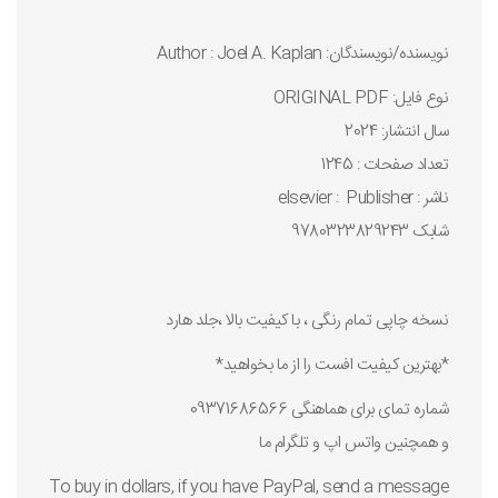
نويسنده/نويسندگان: Author : Joel A. Kaplan
نوع فايل: ORIGINAL PDF
سال انتشار: 2024
تعداد صفحات : 1245
ناشر : Publisher ‏ : ‎elsevier
شابک 9780323829243
نسخه چاپی تمام رنگی ، با کیفیت بالا ،جلد هارد
*بهترین کیفیت افست را از ما بخواهید*
شماره تمای برای هماهنگی 09371686566
و همچنین واتس اپ و تلگرام ما
To buy in dollars, if you have PayPal, send a message