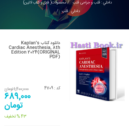
داخلي : قلب و جراحی قلب
محصولات( فایل و کتاب لاتین)
داخلي : قلب
دانلود کتاب Kaplan's
Cardiac Anesthesia, 8th
Edition 2024(ORIGINAL
PDF)
4709
کد :
1,200,000 تومان
689,000
تومان
43 % تخفیف