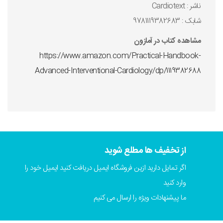
ناشر : Cardiotext
شابک : 9781119382683
مشاهده کتاب در آمازون
https://www.amazon.com/Practical-Handbook-
Advanced-Interventional-Cardiology/dp/1119382688
از تخفیف ها مطلع شوید
اگر تمایل دارید ازین فروشگاه ایمیل دریافت کنید ایمیل خود را
وارد کنید
ما پیشنهادات ویژه را ارسال می کنیم