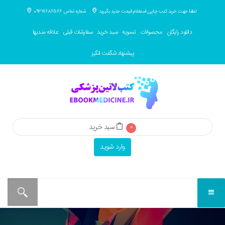
لطفا جهت خرید کتب چاپی استعلام قیمت جدید بگیرید
شماره تماس 09371686566
دانلود رایگان
محصولات
تسویه
سبد خرید
سفارشات قبلی
علاقه مندیها
پیشنهاد شگفت انگیز
سبد خرید
0
وارد شوید