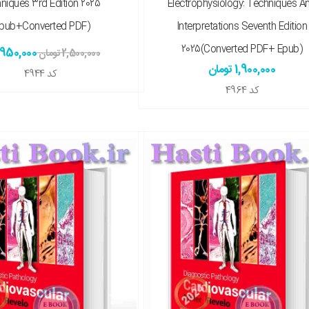
niques 3rd Edition 2025
Electrophysiology: Techniques A
Epub+converted PDF)
Interpretations Seventh Edition
2025(Converted PDF+ Epub)
950,000 تومان
2,500,000 تومان
1,900,000 تومان
کد
4944
کد
4964