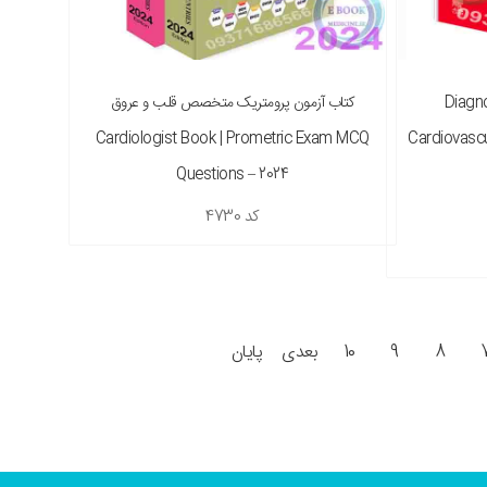
Diagnost:
کتاب آزمون پرومتریک متخصص قلب و عروق
Cardiologist Book | Prometric Exam MCQ
Cardiovascu
Questions – 2024
کد
4730
8
9
10
بعدی
پایان