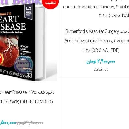
تخفیف
 چاپی را هم میخواهم ( + 25,000,000 تومان )
دانلود کتاب Rutherford's Vascular Surgery
And Endovascular Therapy, 2-Volum
2026 (ORIGINAL PDF)
2,900,000 تومان
کد
5204
دانلود کتاب rt Disease, 2 Vol
Edition 2026(TRUE PDF+VIDEO)
1,500,000 توما
3,500,000 تومان