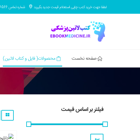
لطفا جهت خرید کتب چاپی استعلام قیمت جدید بگیرید
شماره تماس 09371686566
صفحه نخست
محصولات( فایل و کتاب لاتین)
فیلتر بر اساس قیمت