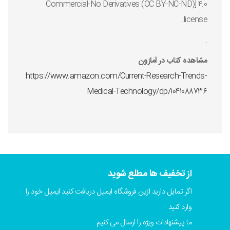
Commercial-No Derivatives (CC BY-NC-ND)] 4.0
license.
.
مشاهده کتاب در آمازون
https://www.amazon.com/Current-Research-Trends-
Medical-Technology/dp/1041088736
از تخفیف ها مطلع شوید
اگر تمایل دارید ازین فروشگاه ایمیل دریافت کنید ایمیل خود را
وارد کنید
ما پیشنهادات ویژه را ارسال می کنیم