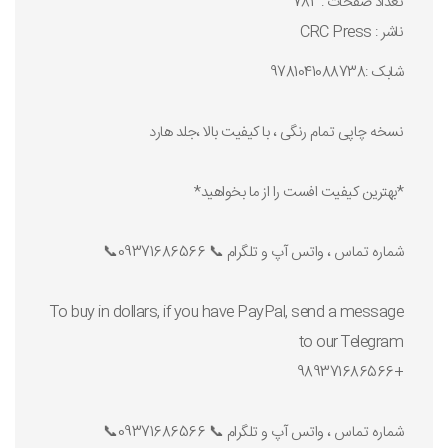
تعداد صفحات : 782
ناشر : CRC Press
شابک :9781041088738
نسخه چاپی تمام رنگی ، با کیفیت بالا ،جلد هارد
*بهترین کیفیت افست را از ما بخواهید*
شماره تماس ، واتس آپ و تلگرام 📞 09371686566📞
To buy in dollars, if you have PayPal, send a message
to our Telegram
+989371686566
شماره تماس ، واتس آپ و تلگرام 📞 09371686566📞