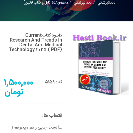
دندانپزشکي
دندانپزشکي
محصولات( فایل و کتاب لاتین)
دانلود کتابCurrent
Research And Trends In
Dental And Medical
Technology 2025 ( PDF)
1,500,000
5158
کد :
تومان
انتخاب ها:
نسخه چاپی را هم میخواهم ( +