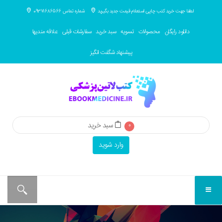
لطفا جهت خرید کتب چاپی استعلام قیمت جدید بگیرید
شماره تماس 09371686566
دانلود رایگان
محصولات
تسویه
سبد خرید
سفارشات قبلی
علاقه مندیها
پیشنهاد شگفت انگیز
سبد خرید
0
وارد شوید