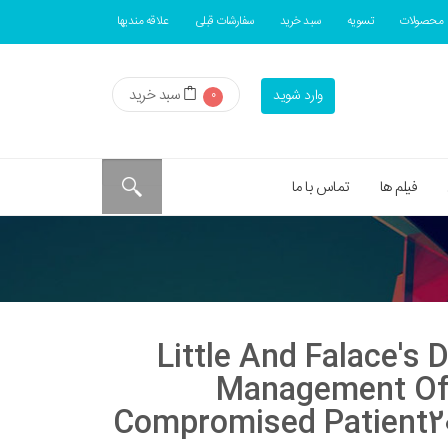
محصولات
تسویه
سبد خرید
سفارشات قبلی
علاقه مندیها
سبد خرید
وارد شوید
0
فیلم ها
تماس با ما
دانلود کتابLittle And Falace'
Management Of 
Compromised Patient2