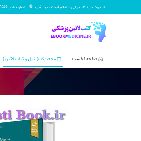
لطفا جهت خرید کتب چاپی استعلام قیمت جدید بگیرید
شماره تماس 09371686566
صفحه نخست
محصولات( فایل و کتاب لاتین)