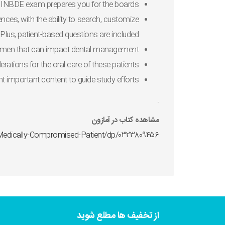
INBDE exam
prepares you for the boards
ences, with the ability to search, customize
 Plus,
patient-based questions
are included
women that can impact dental management
rations for the oral care of these patients
ht important content to guide study efforts
.
مشاهده کتاب در آمازون
dically-Compromised-Patient/dp/0323809456
از تخفیف ها مطلع شوید