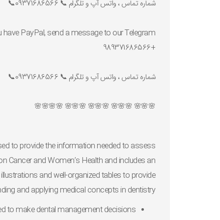
شماره تماس ، واتس آپ و تلگرام 📞 09371686566📞
 you have PayPal, send a message to our Telegram
+989371686566
شماره تماس ، واتس آپ و تلگرام 📞 09371686566📞
🌸🌸🌸 🌸🌸🌸 🌸🌸🌸 🌸🌸🌸 🌸🌸🌸🌸
ised to provide the information needed to assess
on Cancer and Women’s Health and includes an
illustrations and well-organized tables to provide
nding and applying medical concepts in dentistry.
need to make dental management decisions