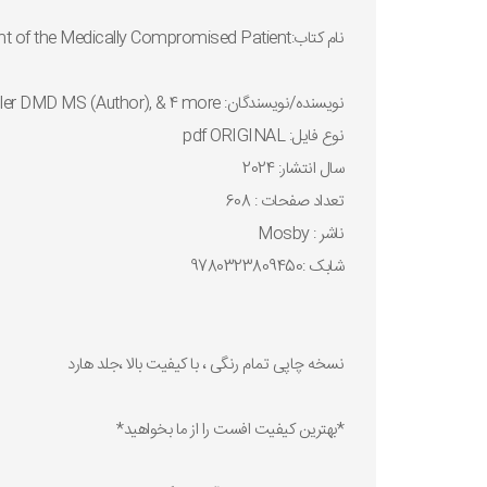
نام کتاب:Little and Falace's Dental Management of the Medically Compromised Patient
نويسنده/نويسندگان: Craig Miller DMD MS (Author), & 4 more
نوع فايل: pdf ORIGINAL
سال انتشار: 2024
تعداد صفحات : 608
ناشر : ‎ Mosby
شابک :9780323809450
نسخه چاپی تمام رنگی ، با کیفیت بالا ،جلد هارد
*بهترین کیفیت افست را از ما بخواهید*