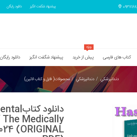
پیشنهاد شگفت انگیز
دانلود رایگان
ویژه
کتاب های فارسی
پیش از خرید
پیشنهاد شگفت انگیز
دانلود رایگان
دندانپزشکي
دندانپزشکي
محصولات( فایل و کتاب لاتین)
s Dental
The Medically
024 (ORIGINAL