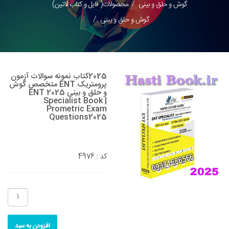
گوش و حلق و بینی
محصولات( فایل و کتاب لاتین)
گوش و حلق و بینی
2025کتاب نمونه سوالات آزمون
پرومتریک ENT متخصص گوش
و حلق و بینی 2025 ENT
Specialist Book |
Prometric Exam
Questions2025
4976
کد :
افزودن به سبد