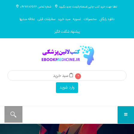
لطفا جهت خرید کتب چاپی استعلام قیمت جدید بگیرید
شماره تماس 09371686566
دانلود رایگان
محصولات
تسویه
سبد خرید
سفارشات قبلی
علاقه مندیها
پیشنهاد شگفت انگیز
سبد خرید
0
وارد شوید