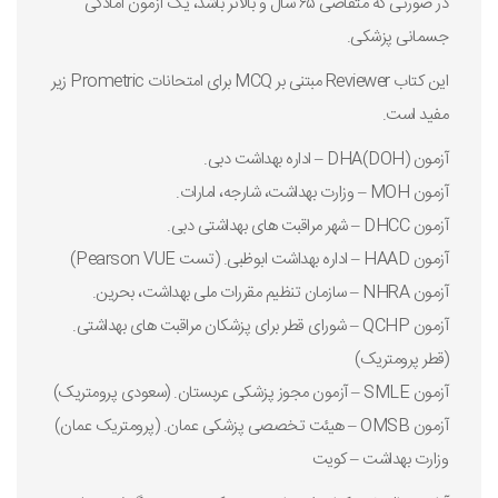
در صورتی که متقاضی ۶۵ سال و بالاتر باشد، یک آزمون آمادگی
جسمانی پزشکی.
این کتاب Reviewer مبتنی بر MCQ برای امتحانات Prometric زیر
مفید است.
آزمون DHA(DOH) – اداره بهداشت دبی.
آزمون MOH – وزارت بهداشت، شارجه، امارات.
آزمون DHCC – شهر مراقبت های بهداشتی دبی.
آزمون HAAD – اداره بهداشت ابوظبی. (تست Pearson VUE)
آزمون NHRA – سازمان تنظیم مقررات ملی بهداشت، بحرین.
آزمون QCHP – شورای قطر برای پزشکان مراقبت های بهداشتی.
(قطر پرومتریک)
آزمون SMLE – آزمون مجوز پزشکی عربستان. (سعودی پرومتریک)
آزمون OMSB – هیئت تخصصی پزشکی عمان. (پرومتریک عمان)
وزارت بهداشت – کویت