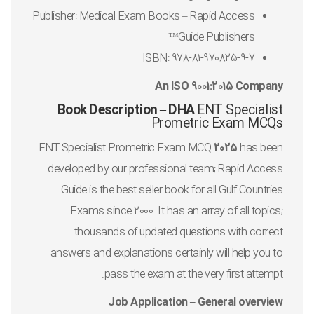
Publisher: Medical Exam Books – Rapid Access
Guide Publishers™
ISBN: 978-81-970825-9-7
An ISO 9001:2015 Company
Book Description – DHA
ENT Specialist
Prometric Exam MCQs
ENT Specialist Prometric Exam MCQ
2025
has been
developed by our professional team; Rapid Access
Guide is the best seller book for all Gulf Countries
Exams since 2000. It has an array of all topics;
thousands of updated questions with correct
answers and explanations certainly will help you to
pass the exam at the very first attempt.
Job Application – General overview