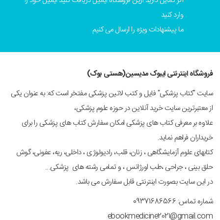
اگر تمایل دارید ازین فروشگاه ایمیل دریافت کنید ایمیل خود را
وارد کنید
ما پیشنهادات ویژه را ارسال می کنیم
فروشگاه اینترنتی ایبوک مدیسین(هستی بوک)
سایت "کتاب پزشکی" فایل و کتب لاتین پزشکی مفتخر است که: به عنوان یکی
از معتبرترین سایت خرید آنلاین در حوزه علوم پزشکی،
علاوه بر معرفی کتاب های پزشکی امکان سفارش کتاب های پزشکی را برای
خریداران فراهم نماید.
کتابهای علوم آزمایشگاهی ، زنان، قلب، رادیولوژی ، داخلی، ریه، عفونی، گوش
حلق بینی ، جراحی ،طب اورژانس ، و تمامی رشته های پزشکی...
در این سایت بصورت اینترنتی قابل سفارش می باشد.
شماره تماس: 09371686566
ebookmedicine2021@gmail.com