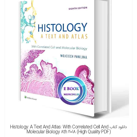
نسخه چاپی را هم میخواهم ( + 2,050,000 تومان )
دانلود کتاب Histology: A Text And Atlas: With Correlated Cell And
Molecular Biology 8th 2018 (High Quality PDF)