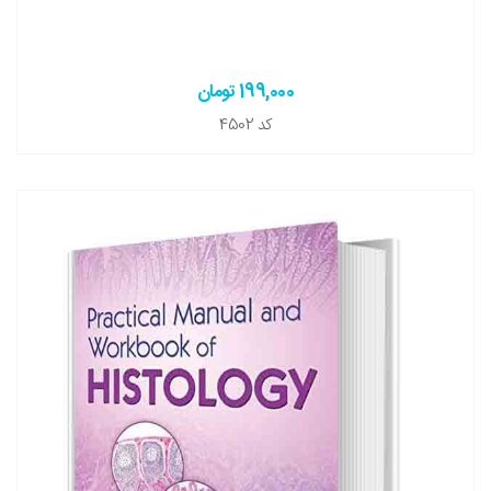
199,000 تومان
کد
4502