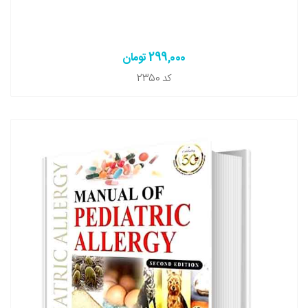
299,000 تومان
کد
2350