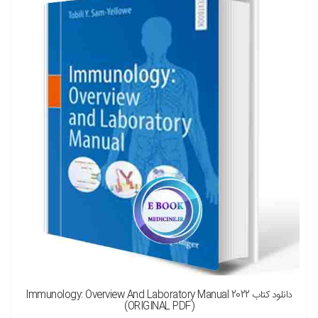
نسخه چاپی را هم میخواهم ( + 1,900,000 تومان )
دانلود کتاب Immunology: Overview And Laboratory Manual 2022
(ORIGINAL PDF)