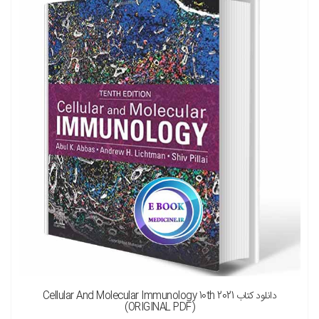
نسخه چاپی را هم میخواهم ( + 1,690,000 تومان )
دانلود کتاب Cellular And Molecular Immunology 10th 2021
(ORIGINAL PDF)