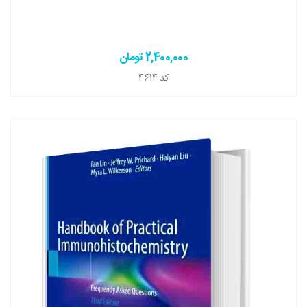
2,400,000 تومان
کد
4614