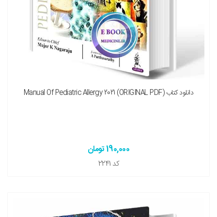
نسخه چاپی را هم میخواهم ( + 750,000 تومان )
دانلود کتاب Manual Of Pediatric Allergy 2021 (ORIGINAL PDF)
190,000 تومان
کد
2241