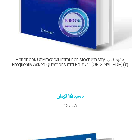
نسخه چاپی را هم میخواهم ( + 1,900,000 تومان )
دانلود کتاب Handbook Of Practical Immunohistochemistry:
Frequently Asked Questions 3rd Ed. 2022 (ORIGINAL PDF) (2)
150,000 تومان
کد
4601