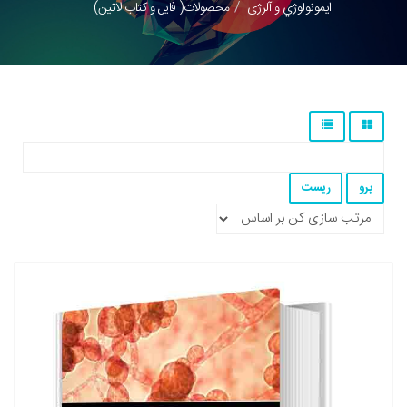
ايمونولوژي و آلرژی
محصولات( فایل و کتاب لاتین)