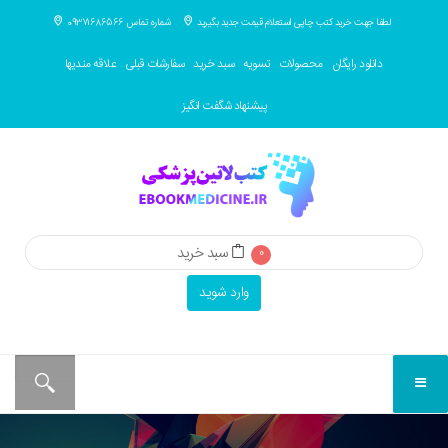
لطفا جهت خرید کتب چاپی استعلام قیمت جدید بگیرید
شماره تماس 09371686566
دانلود رایگان
محصولات
تسویه
سبد خرید
سفارشات قبلی
علاقه مندیها
پیشنهاد شگفت انگیز
سبد خرید
0
وارد شوید