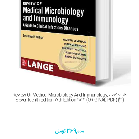
نسخه چاپی را هم میخواهم ( + 2,900,000 تومان )
دانلود کتاب Review Of Medical Microbiology And Immunology,
Seventeenth Edition 17th Edition 2022 (ORIGINAL PDF) (3)
369,000 تومان