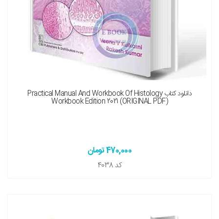
نسخه چاپی را هم میخواهم ( + 800,000 تومان )
دانلود کتاب Practical Manual And Workbook Of Histology
Workbook Edition 2021 (ORIGINAL PDF)
470,000 تومان
کد
4038