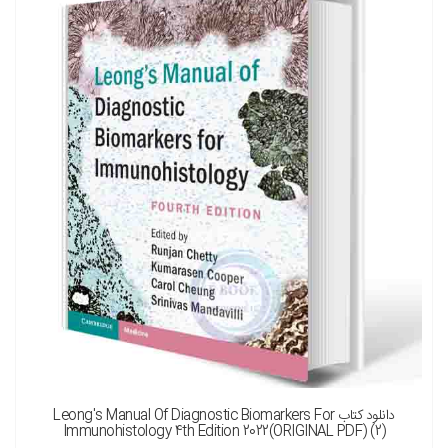
نسخه چاپی را هم میخواهم ( + 3,500,000 تومان )
دانلود کتاب Leong's Manual Of Diagnostic Biomarkers For
Immunohistology 4th Edition 2022(ORIGINAL PDF) (2)