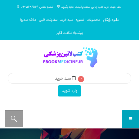
لطفا جهت خرید کتب چاپی استعلام قیمت جدید بگیرید
شماره تماس 09371686566
دانلود رایگان
محصولات
تسویه
سبد خرید
سفارشات قبلی
علاقه مندیها
پیشنهاد شگفت انگیز
سبد خرید
0
وارد شوید