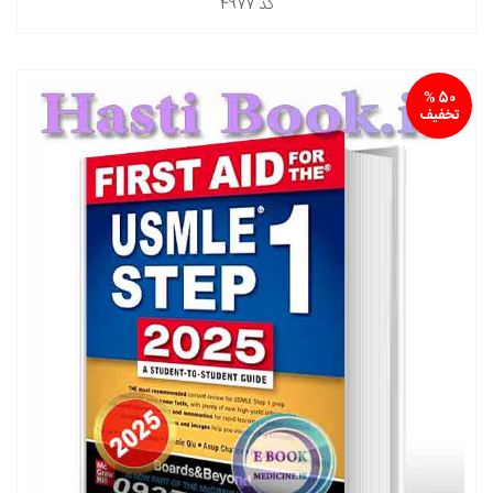
کد
4977
50 %
تخفیف