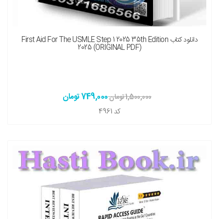
نسخه چاپی را هم میخواهم ( + 2,600,000 تومان )
دانلود کتاب First Aid For The USMLE Step 1 2025 35th Edition
2025 (ORIGINAL PDF)
749,000 تومان
1,500,000 تومان
کد
4961