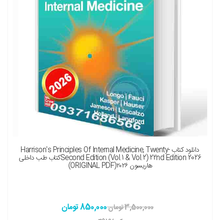
نسخه چاپی را هم میخواهم ( + 7,900,000 تومان )
دانلود کتاب Harrison's Principles Of Internal Medicine, Twenty-
Second Edition (Vol.1 & Vol.2) 22nd Edition 2026کتاب طب داخلی
هاریسون ۲۰۲۶(ORIGINAL PDF)
850,000 تومان
3,500,000 تومان