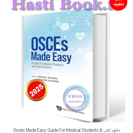
تخفیف
نسخه چاپی را هم میخواهم ( + 1,900,000 تومان )
دانلود کتاب Osces Made Easy: Guide For Medical Students &