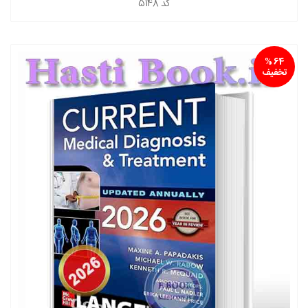
کد
5148
64 %
تخفیف