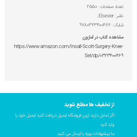
تعداد صفحات : 2550
ناشر : Elsevier;
شابک : 9780323400466
مشاهده کتاب در آمازون
https://www.amazon.com/Insall-Scott-Surgery-Knee-
Set/dp/0323400469
از تخفیف ها مطلع شوید
اگر تمایل دارید ازین فروشگاه ایمیل دریافت کنید ایمیل خود را
وارد کنید
ما پیشنهادات ویژه را ارسال می کنیم