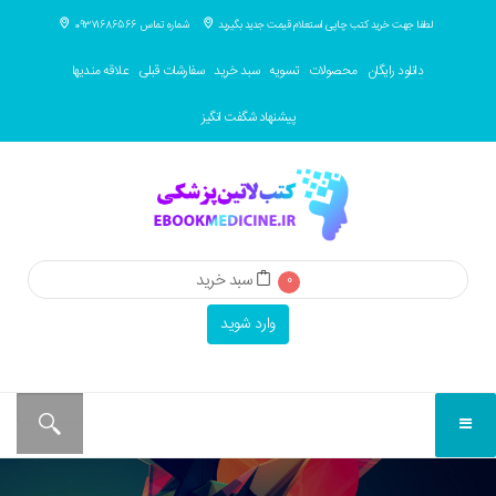
لطفا جهت خرید کتب چاپی استعلام قیمت جدید بگیرید
شماره تماس 09371686566
دانلود رایگان
محصولات
تسویه
سبد خرید
سفارشات قبلی
علاقه مندیها
پیشنهاد شگفت انگیز
سبد خرید
0
وارد شوید