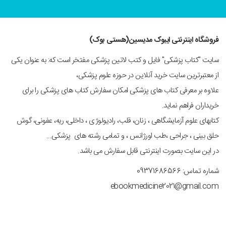
فروشگاه اینترنتی ایبوک مدیسین(هستی بوک)
سایت "کتاب پزشکی" فایل و کتب لاتین پزشکی مفتخر است که: به عنوان یکی
از معتبرترین سایت خرید آنلاین در حوزه علوم پزشکی،
علاوه بر معرفی کتاب های پزشکی امکان سفارش کتاب های پزشکی را برای
خریداران فراهم نماید.
کتابهای علوم آزمایشگاهی ، زنان، قلب، رادیولوژی ، داخلی، ریه، عفونی، گوش
حلق بینی ، جراحی ،طب اورژانس ، و تمامی رشته های پزشکی...
در این سایت بصورت اینترنتی قابل سفارش می باشد.
شماره تماس: 09371686566
ebookmedicine2021@gmail.com