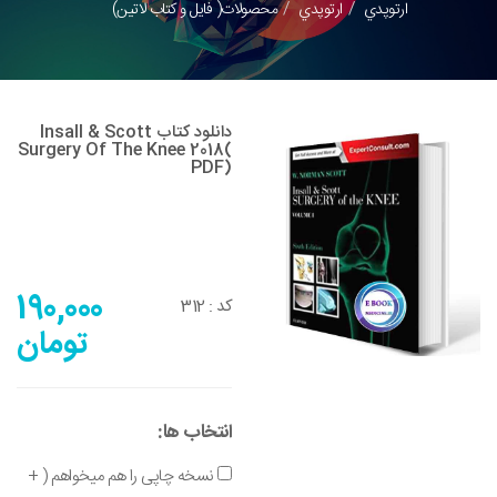
ارتوپدي
ارتوپدي
محصولات( فایل و کتاب لاتین)
دانلود کتاب Insall & Scott
Surgery Of The Knee 2018(
PDF)
190,000
کد :
312
تومان
انتخاب ها:
نسخه چاپی را هم میخواهم ( +