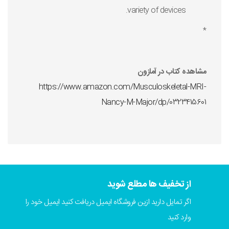
variety of devices.
*
مشاهده کتاب در آمازون
https://www.amazon.com/Musculoskeletal-MRI-
Nancy-M-Major/dp/0323415601
از تخفیف ها مطلع شوید
اگر تمایل دارید ازین فروشگاه ایمیل دریافت کنید ایمیل خود را
وارد کنید