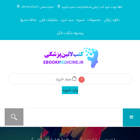
لطفا جهت خرید کتب چاپی استعلام قیمت جدید بگیرید
شماره تماس 09371686566
دانلود رایگان
محصولات
تسویه
سبد خرید
سفارشات قبلی
علاقه مندیها
پیشنهاد شگفت انگیز
سبد خرید
0
وارد شوید