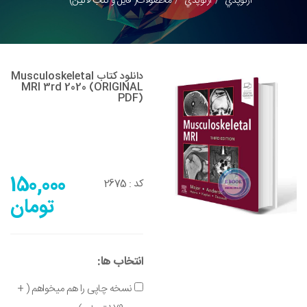
ارتوپدي
ارتوپدي
محصولات( فایل و کتاب لاتین)
دانلود کتاب Musculoskeletal
MRI 3rd 2020 (ORIGINAL
PDF)
150,000
2675
کد :
تومان
انتخاب ها:
نسخه چاپی را هم میخواهم ( +