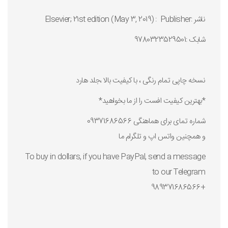
ناشر :Publisher ‏ : ‎ Elsevier; 21st edition (May 3, 2019)
شابک :9780323529501
نسخه چاپی تمام رنگی ، با کیفیت بالا ،جلد هارد
*بهترین کیفیت افست را از ما بخواهید*
شماره تمای برای هماهنگی 09371686566
و همچنین واتس اپ و تلگرام ما
To buy in dollars, if you have PayPal, send a message
to our Telegram
+989371686566