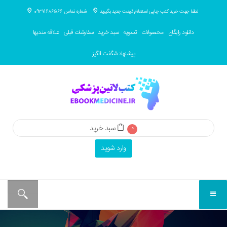
لطفا جهت خرید کتب چاپی استعلام قیمت جدید بگیرید
شماره تماس 09371686566
دانلود رایگان
محصولات
تسویه
سبد خرید
سفارشات قبلی
علاقه مندیها
پیشنهاد شگفت انگیز
سبد خرید
0
وارد شوید