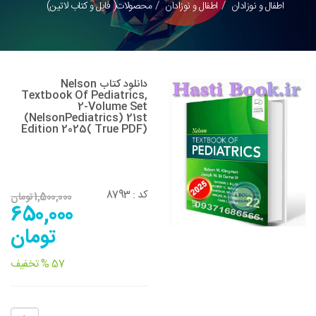
اطفال و نوزادان
اطفال و نوزادان
محصولات( فایل و کتاب لاتین)
دانلود کتاب Nelson
Textbook Of Pediatrics,
2-Volume Set
(NelsonPediatrics) 21st
Edition 2025( True PDF)
8793
کد :
1,500,000 تومان
650,000
تومان
57 % تخفیف