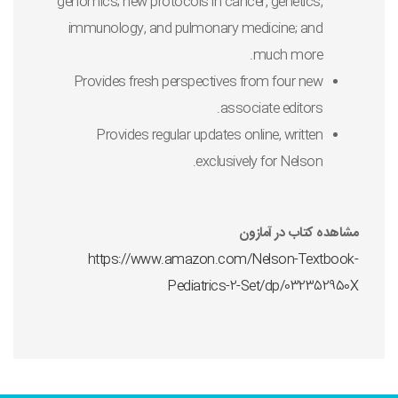
genomics; new protocols in cancer, genetics,
immunology, and pulmonary medicine; and
much more.
Provides fresh perspectives from four new
associate editors.
Provides regular updates online, written
.
exclusively for
Nelson
مشاهده کتاب در آمازون
https://www.amazon.com/Nelson-Textbook-
Pediatrics-2-Set/dp/032352950X