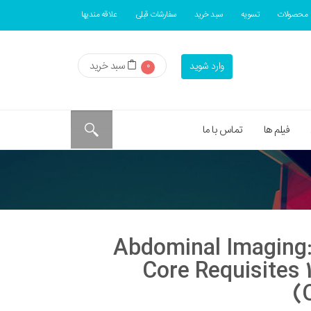
محصولات
تسویه
سبد خرید
سفارشات قبلی
علاقه مندیها
سبد خرید
وارد شوید
0
فیلم ها
تماس با ما
دانلود کتاب Abdominal Imagi
Core Requisites 1
(