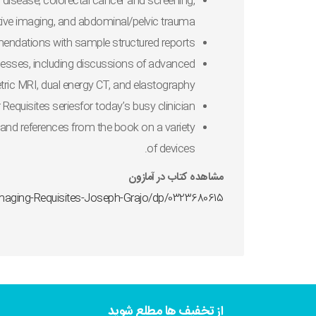
r disease, colorectal cancer and screening,
ive imaging, and abdominal/pelvic trauma.
mendations
with sample structured reports.
ocesses, including discussions of advanced
ic MRI, dual energy CT, and elastography.
r
Requisites
seriesfor today’s busy clinician.
 and references from the book on a variety
of devices.
مشاهده کتاب در آمازون
ging-Requisites-Joseph-Grajo/dp/0323680615
از تخفیف ها مطلع شوید