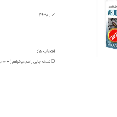
4938
کد :
انتخاب ها:
نسخه چاپی را هم میخواهم ( + 2,800,000 تومان )