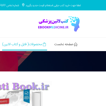
لطفا جهت خرید کتب چاپی استعلام قیمت جدید بگیرید
شماره تماس 09371686566
صفحه نخست
محصولات( فایل و کتاب لاتین)