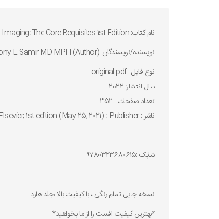
نام کتاب: Abdominal Imaging: The Core Requisites 1st Edition
نويسنده/نويسندگان: by Joseph R. Grajo (Author), Dushyant V Sahani MD (Author), Anthony E Samir MD MPH (Author)
نوع فايل: original pdf
سال انتشار: 2022
تعداد صفحات : 352
ناشر : Publisher ‏ : ‎ Elsevier; 1st edition (May 25, 2021)
شابک :9780323680615
نسخه چاپی تمام رنگی ، با کیفیت بالا ،جلد هارد
*بهترین کیفیت افست را از ما بخواهید*