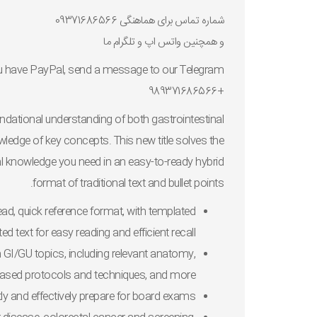
شماره تماس برای هماهنگی 09371686566
و همچنین واتس اپ و تلگرام ما
 you have PayPal, send a message to our Telegram
+989371686566
ndational understanding of both gastrointestinal
wledge of key concepts. This new title
solves the
al knowledge you need
in an
easy-to-ready
hybrid
format of traditional text and bullet points.
ead, quick reference format
, with
templated
ted text for
easy reading and efficient recall
on GI/GU topics, including relevant anatomy,
-based protocols and techniques, and more.
ntly and effectively prepare for board exams.