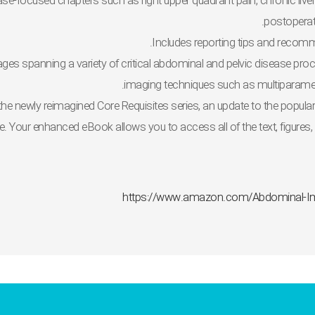
ase-focused chapters
such as right upper quadrant pain, chronic live
postoperat
Includes
reporting tips and recom
mages
spanning a variety of critical abdominal and pelvic disease pr
imaging techniques such as multiparametr
 the
newly reimagined
Core Requisites
series
, an update to the popula
e.
Your enhanced eBook allows you to access all of the text, figures,
https://www.amazon.com/Abdominal-Ima