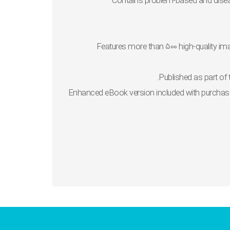
Contains
problem-based and dise
Features
more than 500 high-quality i
Published as part of
Enhanced eBook version included with purchas