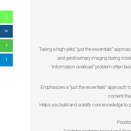
Taking a
high-yield, "just the essentials"
approac
and genitourinary imaging during rotat
"information overload" problem
often face
Emphasizes a
"just the essentials"
approach to
.
content
tha
Helps you
build and solidify core knowledge
to p
Priorit