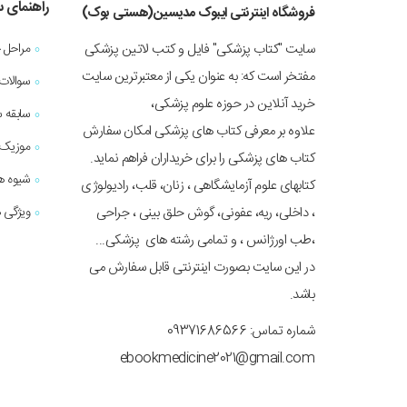
راهنمای 
فروشگاه اینترنتی ایبوک مدیسین(هستی بوک)
سایت "کتاب پزشکی" فایل و کتب لاتین پزشکی
مراحل 
مفتخر است که: به عنوان یکی از معتبرترین سایت
سوالات
خرید آنلاین در حوزه علوم پزشکی،
سابقه 
علاوه بر معرفی کتاب های پزشکی امکان سفارش
موزیک 
کتاب های پزشکی را برای خریداران فراهم نماید.
شیوه ه
کتابهای علوم آزمایشگاهی ، زنان، قلب، رادیولوژی
، داخلی، ریه، عفونی، گوش حلق بینی ، جراحی
ویژگی ه
،طب اورژانس ، و تمامی رشته های پزشکی...
در این سایت بصورت اینترنتی قابل سفارش می
باشد.
شماره تماس: 09371686566
ebookmedicine2021@gmail.com