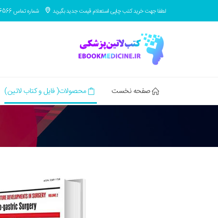
لطفا جهت خرید کتب چاپی استعلام قیمت جدید بگیرید
شماره تماس 09371686566
صفحه نخست
محصولات( فایل و کتاب لاتین)