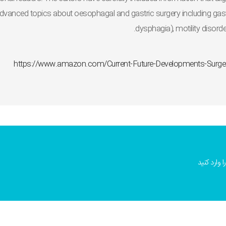
dvanced topics about oesophagal and gastric surgery including gastric
dysphagia), motility disord
https://www.amazon.com/Current-Future-Developments-Sur
 وارد کنید