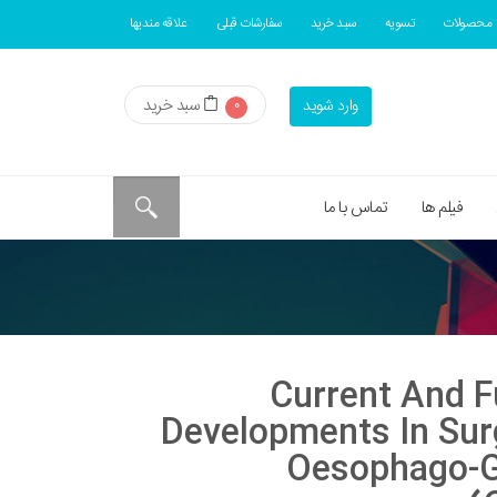
محصولات
تسویه
سبد خرید
سفارشات قبلی
علاقه مندیها
سبد خرید
وارد شوید
0
فیلم ها
تماس با ما
تابCurrent And Future
Developments In Sur
Oesophago-G