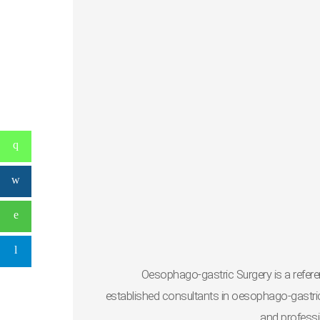
Oesophago-gastric Surgery is a refer
established consultants in oesophago-gastric s
and professio