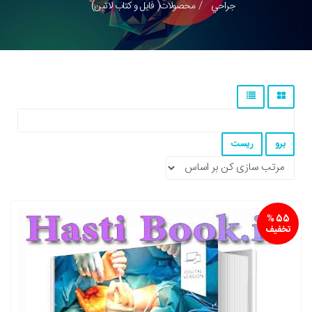
جراحي
محصولات( فایل و کتاب لاتین)
55 %
تخفیف