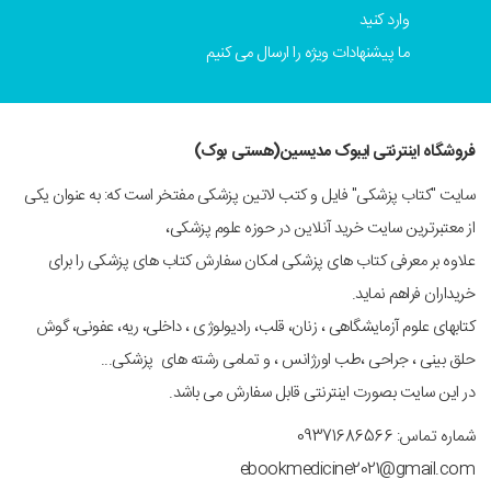
وارد کنید
ما پیشنهادات ویژه را ارسال می کنیم
فروشگاه اینترنتی ایبوک مدیسین(هستی بوک)
سایت "کتاب پزشکی" فایل و کتب لاتین پزشکی مفتخر است که: به عنوان یکی
از معتبرترین سایت خرید آنلاین در حوزه علوم پزشکی،
علاوه بر معرفی کتاب های پزشکی امکان سفارش کتاب های پزشکی را برای
خریداران فراهم نماید.
کتابهای علوم آزمایشگاهی ، زنان، قلب، رادیولوژی ، داخلی، ریه، عفونی، گوش
حلق بینی ، جراحی ،طب اورژانس ، و تمامی رشته های پزشکی...
در این سایت بصورت اینترنتی قابل سفارش می باشد.
شماره تماس: 09371686566
ebookmedicine2021@gmail.com