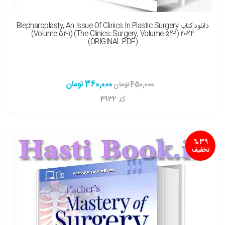
نسخه چاپی را هم میخواهم ( + 1,500,000 تومان )
دانلود کتاب Blepharoplasty, An Issue Of Clinics In Plastic Surgery
(Volume 52-1) (The Clinics: Surgery, Volume 52-1) 2024
(ORIGINAL PDF)
360,000 تومان
450,000 تومان
کد
4932
39 %
تخفیف