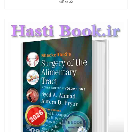
کد
5145