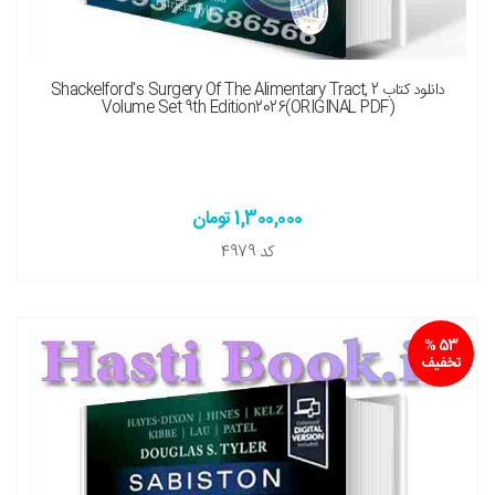
نسخه چاپی را هم میخواهم ( + 9,900,000 تومان )
دانلود کتاب Shackelford's Surgery Of The Alimentary Tract, 2
Volume Set 9th Edition2026(ORIGINAL PDF)
1,300,000 تومان
کد
4979
53 %
تخفیف