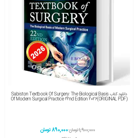
نسخه چاپی را هم میخواهم ( + 10,500,000 تومان )
دانلود کتاب Sabiston Textbook Of Surgery: The Biological Basis
Of Modern Surgical Practice 22nd Edition 2026(ORIGINAL PDF)
890,000 تومان
1,900,000 تومان