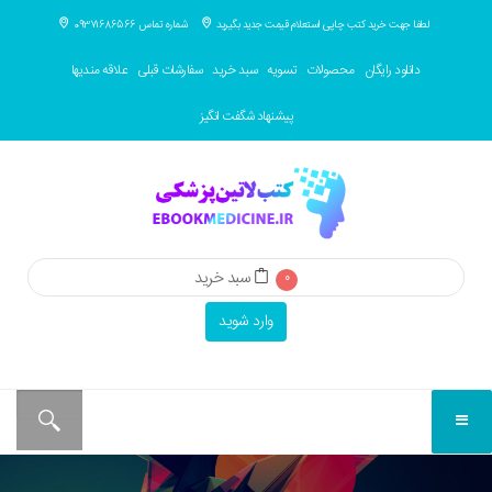
لطفا جهت خرید کتب چاپی استعلام قیمت جدید بگیرید
شماره تماس 09371686566
دانلود رایگان
محصولات
تسویه
سبد خرید
سفارشات قبلی
علاقه مندیها
پیشنهاد شگفت انگیز
سبد خرید
0
وارد شوید