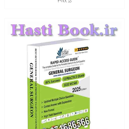
کد
4978