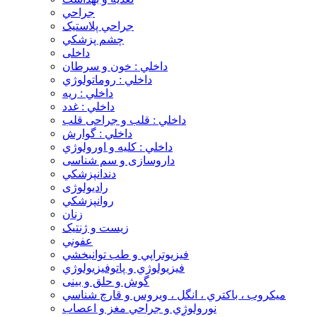
جراحي
جراحي پلاستيک
چشم پزشکي
داخلی
داخلي : خون و سرطان
داخلي : روماتولوژي
داخلي : ريه
داخلي : غدد
داخلي : قلب و جراحی قلب
داخلي : گوارش
داخلي : کليه و اورولوژي
داروسازی و سم شناسی
دندانپزشکي
رادیولوژی
روانپزشکي
زنان
زيست و ژنتيک
عفوني
فيزيوتراپي و طب توانبخشي
فيزيولوژي و پاتوفيزيولوژي
گوش و حلق و بینی
ميکروب ، باکتري ، انگل ، ويروس و قارچ شناسي
نورولوژي و جراحي مغز و اعصاب