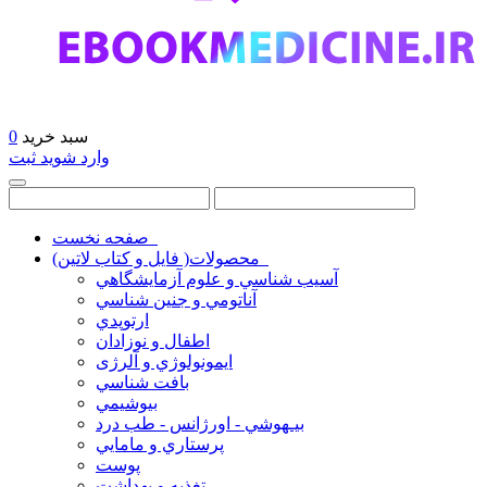
سبد خرید
0
وارد شوید
ثبت
صفحه نخست
محصولات( فایل و کتاب لاتین)
آسيب شناسي و علوم آزمايشگاهي
آناتومي و جنين شناسي
ارتوپدي
اطفال و نوزادان
ايمونولوژي و آلرژی
بافت شناسي
بيوشيمي
بيـهوشي - اورژانس - طب درد
پرستاري و مامايي
پوست
تغذيه و بهداشت