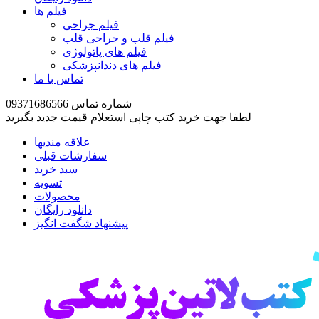
فیلم ها
فیلم جراحی
فیلم قلب و جراحی قلب
فیلم های پاتولوژی
فیلم های دندانپزشکی
تماس با ما
شماره تماس 09371686566
لطفا جهت خرید کتب چاپی استعلام قیمت جدید بگیرید
علاقه مندیها
سفارشات قبلی
سبد خرید
تسویه
محصولات
دانلود رایگان
پیشنهاد شگفت انگیز