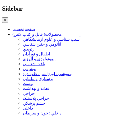
Sidebar
×
صفحه نخست
محصولات( فایل و کتاب لاتین)
آسيب شناسي و علوم آزمايشگاهي
آناتومي و جنين شناسي
ارتوپدي
اطفال و نوزادان
ايمونولوژي و آلرژی
بافت شناسي
بيوشيمي
بيـهوشي - اورژانس - طب درد
پرستاري و مامايي
پوست
تغذيه و بهداشت
جراحي
جراحي پلاستيک
چشم پزشکي
داخلی
داخلي : خون و سرطان