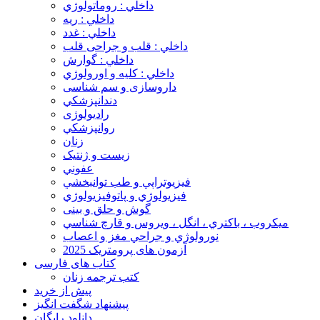
داخلي : روماتولوژي
داخلي : ريه
داخلي : غدد
داخلي : قلب و جراحی قلب
داخلي : گوارش
داخلي : کليه و اورولوژي
داروسازی و سم شناسی
دندانپزشکي
رادیولوژی
روانپزشکي
زنان
زيست و ژنتيک
عفوني
فيزيوتراپي و طب توانبخشي
فيزيولوژي و پاتوفيزيولوژي
گوش و حلق و بینی
ميکروب ، باکتري ، انگل ، ويروس و قارچ شناسي
نورولوژي و جراحي مغز و اعصاب
آزمون های پرومتریک 2025
کتاب های فارسی
کتب ترجمه زنان
پیش از خرید
پیشنهاد شگفت انگیز
دانلود رایگان