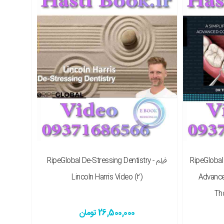
RipeGlobal 
فیلم RipeGlobal De-Stressing Dentistry -
Lincoln Harris Video (2)
Advance
Th
26,500,000 تومان