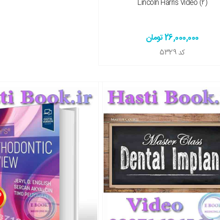
Lincoln Harris Video (2)
26,000,000 تومان
کد
5329