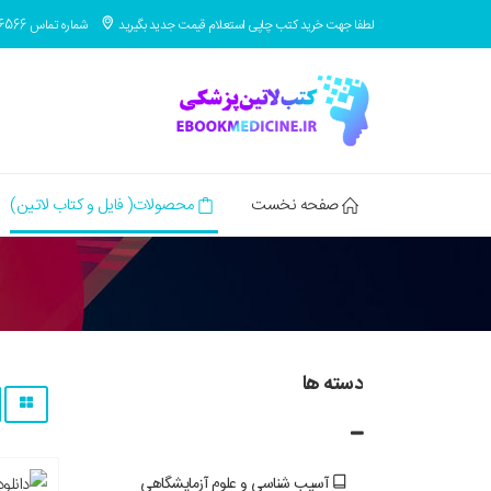
لطفا جهت خرید کتب چاپی استعلام قیمت جدید بگیرید
شماره تماس 09371686566
صفحه نخست
محصولات( فایل و کتاب لاتین)
دسته ها
آسيب شناسي و علوم آزمايشگاهي