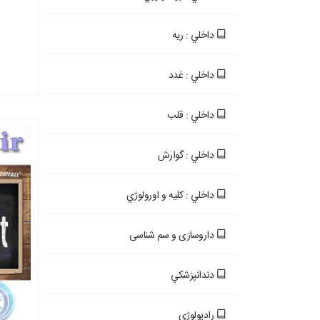
داخلي : ريه
داخلي : غدد
داخلي : قلب
داخلي : گوارش
داخلي : کليه و اورولوژي
داروسازی و سم شناسی
دندانپزشکي
رادیولوژی