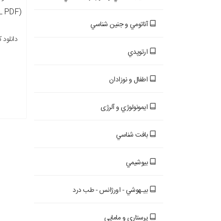
آناتومي و جنين شناسي
نسخه
ارتوپدي
اطفال و نوزادان
ايمونولوژي و آلرژی
بافت شناسي
بيوشيمي
بيـهوشي - اورژانس - طب درد
پرستاري و مامايي