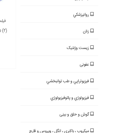
روانپزشکي
 (2)
زنان
زیست وژنتیک
عفونی
فيزيوتراپي و طب توانبخشي
فيزيولوژي و پاتوفيزيولوژي
گوش و حلق و بینی
ميکروب ، باکتري ، انگل ، ويروس و قارچ