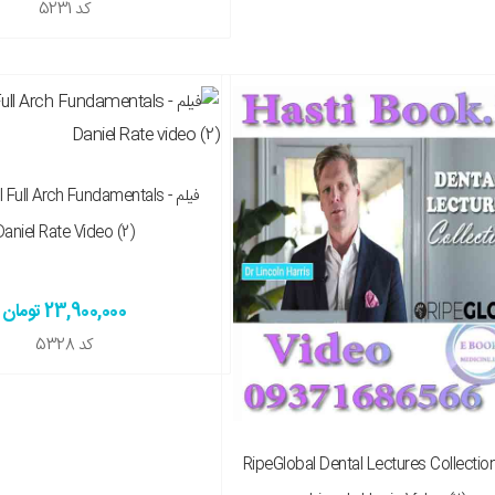
کد
5231
فیلم l Full Arch Fundamentals
Daniel Rate Video (2)
23,900,000 تومان
کد
5328
لم RipeGlobal Dental Lectures Collection -