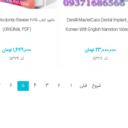
نسخه چاپی را هم میخواهم ( + 8,750,000 تومان )
فیلم DenAll MasterCass Dental Implant
دانلود کتاب ntic Review 2025
(ORIGINAL PDF)
Korean With English Narration Video
23,000,000 تومان
1,449,000 تومان
کد
5326
کد
5324
شروع
قبلی
1
2
3
4
5
6
7