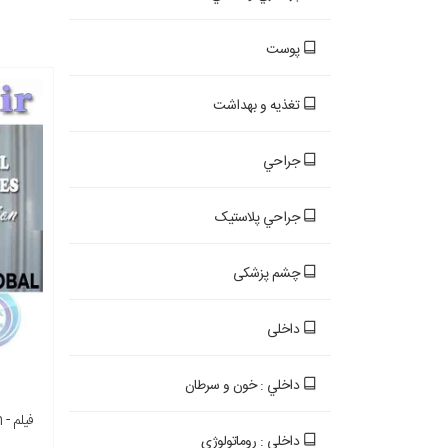
پوست
تغذيه و بهداشت
جراحي
جراحي پلاستيک
چشم پزشکی
داخلی
داخلي : خون و سرطان
فی
داخلي : روماتولوژي