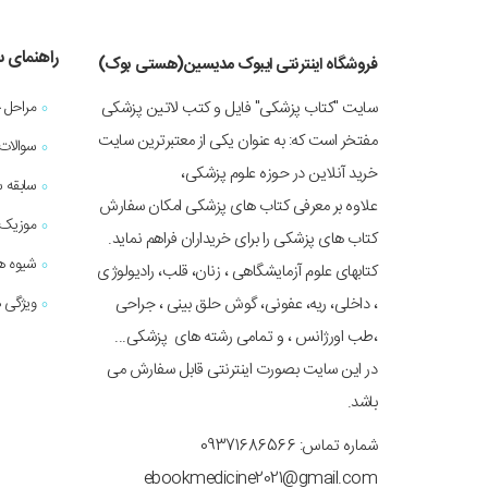
راهنمای 
فروشگاه اینترنتی ایبوک مدیسین(هستی بوک)
سایت "کتاب پزشکی" فایل و کتب لاتین پزشکی
مراحل 
مفتخر است که: به عنوان یکی از معتبرترین سایت
سوالات
خرید آنلاین در حوزه علوم پزشکی،
سابقه 
علاوه بر معرفی کتاب های پزشکی امکان سفارش
موزیک 
کتاب های پزشکی را برای خریداران فراهم نماید.
شیوه ه
کتابهای علوم آزمایشگاهی ، زنان، قلب، رادیولوژی
، داخلی، ریه، عفونی، گوش حلق بینی ، جراحی
ویژگی ه
،طب اورژانس ، و تمامی رشته های پزشکی...
در این سایت بصورت اینترنتی قابل سفارش می
باشد.
شماره تماس: 09371686566
ebookmedicine2021@gmail.com