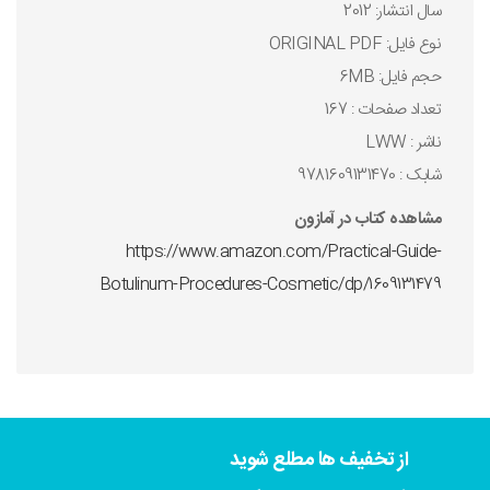
سال انتشار: 2012
نوع فايل: ORIGINAL PDF
حجم فايل: 6MB
تعداد صفحات : 167
ناشر : LWW
شابک : 9781609131470
مشاهده کتاب در آمازون
https://www.amazon.com/Practical-Guide-
Botulinum-Procedures-Cosmetic/dp/1609131479
از تخفیف ها مطلع شوید