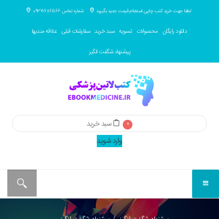
لطفا جهت خرید کتب چاپی استعلام قیمت جدید بگیرید
شماره تماس 09371686566
دانلود رایگان
محصولات
تسویه
سبد خرید
سفارشات قبلی
علاقه مندیها
پیشنهاد شگفت انگیز
سبد خرید
0
وارد شوید