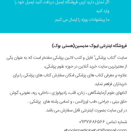
اگر تمایل دارید ازین فروشگاه ایمیل دریافت کنید ایمیل خود را
وارد کنید
ما پیشنهادات ویژه را ارسال می کنیم
فروشگاه اینترنتی ایبوک مدیسین(هستی بوک)
سایت "کتاب پزشکی" فایل و کتب لاتین پزشکی مفتخر است که: به عنوان یکی
از معتبرترین سایت خرید آنلاین در حوزه علوم پزشکی،
علاوه بر معرفی کتاب های پزشکی امکان سفارش کتاب های پزشکی را برای
خریداران فراهم نماید.
کتابهای علوم آزمایشگاهی ، زنان، قلب، رادیولوژی ، داخلی، ریه، عفونی، گوش
حلق بینی ، جراحی ،طب اورژانس ، و تمامی رشته های پزشکی...
در این سایت بصورت اینترنتی قابل سفارش می باشد.
شماره تماس: 09371686566
ebookmedicine2021@gmail.com