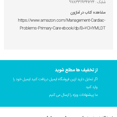
شابک : 9783319341224
مشاهده کتاب در آمازون
https://www.amazon.com/Management-Cardiac-
Problems-Primary-Care-ebook/dp/B07CHYMLDT
از تخفیف ها مطلع شوید
اگر تمایل دارید ازین فروشگاه ایمیل دریافت کنید ایمیل خود را
وارد کنید
ما پیشنهادات ویژه را ارسال می کنیم