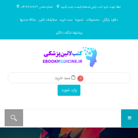
لطفا جهت خرید کتب چاپی استعلام قیمت جدید بگیرید
شماره تماس 09371686566
دانلود رایگان
محصولات
تسویه
سبد خرید
سفارشات قبلی
علاقه مندیها
پیشنهاد شگفت انگیز
سبد خرید
0
وارد شوید