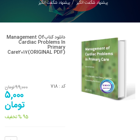
پیشنهاد شگفت انگیز
پیشنهاد شگفت انگیز
دانلود کتابManagement Of
Cardiac Problems In
Primary
Care2017(ORIGINAL PDF)
کد :
718
99,000 تومان
5,000
تومان
95 % تخفیف