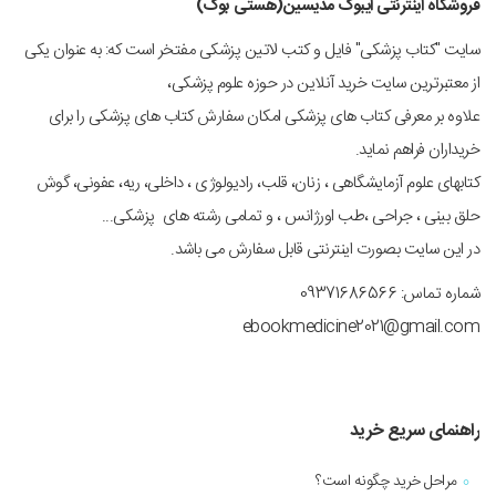
فروشگاه اینترنتی ایبوک مدیسین(هستی بوک)
سایت "کتاب پزشکی" فایل و کتب لاتین پزشکی مفتخر است که: به عنوان یکی
از معتبرترین سایت خرید آنلاین در حوزه علوم پزشکی،
علاوه بر معرفی کتاب های پزشکی امکان سفارش کتاب های پزشکی را برای
خریداران فراهم نماید.
کتابهای علوم آزمایشگاهی ، زنان، قلب، رادیولوژی ، داخلی، ریه، عفونی، گوش
حلق بینی ، جراحی ،طب اورژانس ، و تمامی رشته های پزشکی...
در این سایت بصورت اینترنتی قابل سفارش می باشد.
شماره تماس: 09371686566
ebookmedicine2021@gmail.com
راهنمای سریع خرید
مراحل خرید چگونه است؟